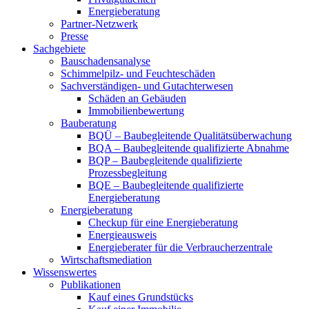
Energieberatung
Partner-Netzwerk
Presse
Sachgebiete
Bauschadensanalyse
Schimmelpilz- und Feuchteschäden
Sachverständigen- und Gutachterwesen
Schäden an Gebäuden
Immobilienbewertung
Bauberatung
BQÜ – Baubegleitende Qualitätsüberwachung
BQA – Baubegleitende qualifizierte Abnahme
BQP – Baubegleitende qualifizierte
Prozessbegleitung
BQE – Baubegleitende qualifizierte
Energieberatung
Energieberatung
Checkup für eine Energieberatung
Energieausweis
Energieberater für die Verbraucherzentrale
Wirtschaftsmediation
Wissenswertes
Publikationen
Kauf eines Grundstücks