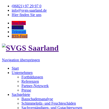
(06821) 97 29 97 0
info@svgs-saarland.de
Hier finden Sie uns
YouTube
Podcast
Telegram
RSS-Feed
Navigation überspringen
Start
Unternehmen
Fortbildungen
Referenzen
Partner-Netzwerk
Presse
Sachgebiete
Bauschadensanalyse
Schimmelpilz- und Feuchteschäden
Sachverständigen- und Gutachterwesen