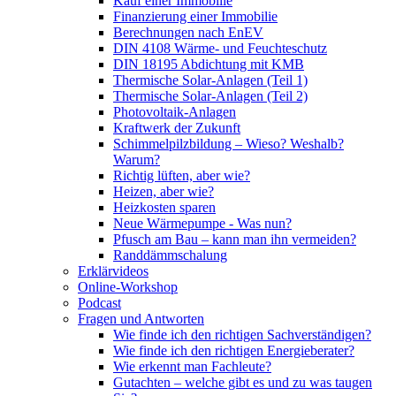
Kauf einer Immobilie
Finanzierung einer Immobilie
Berechnungen nach EnEV
DIN 4108 Wärme- und Feuchteschutz
DIN 18195 Abdichtung mit KMB
Thermische Solar-Anlagen (Teil 1)
Thermische Solar-Anlagen (Teil 2)
Photovoltaik-Anlagen
Kraftwerk der Zukunft
Schimmelpilzbildung – Wieso? Weshalb?
Warum?
Richtig lüften, aber wie?
Heizen, aber wie?
Heizkosten sparen
Neue Wärmepumpe - Was nun?
Pfusch am Bau – kann man ihn vermeiden?
Randdämmschalung
Erklärvideos
Online-Workshop
Podcast
Fragen und Antworten
Wie finde ich den richtigen Sachverständigen?
Wie finde ich den richtigen Energieberater?
Wie erkennt man Fachleute?
Gutachten – welche gibt es und zu was taugen