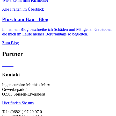
Wie erkennt man Fachleute?
Alle Fragen im Überblick
Pfusch am Bau - Blog
In meinem Blog beschreibe ich Schäden und Mängel an Gebäuden,
die mich im Laufe meines Berufsalltags so begleiten.
Zum Blog
Partner
Kontakt
Ingenieurbüro Matthias Marx
Gewerbepark 5
66583 Spiesen-Elversberg
Hier finden Sie uns
Tel.: (06821) 97 29 97 0