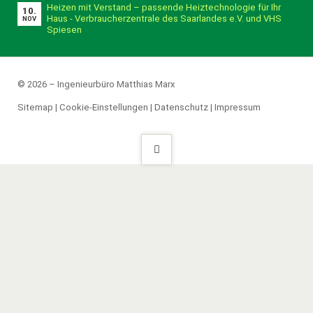
Heizen mit Verstand – passende Heiztechnologie für Ihr
10.
Haus - Verbraucherzentrale des Saarlandes e.V. und VHS
NOV
Spiesen
© 2026 – Ingenieurbüro Matthias Marx
Sitemap
|
Cookie-Einstellungen
|
Datenschutz
|
Impressum