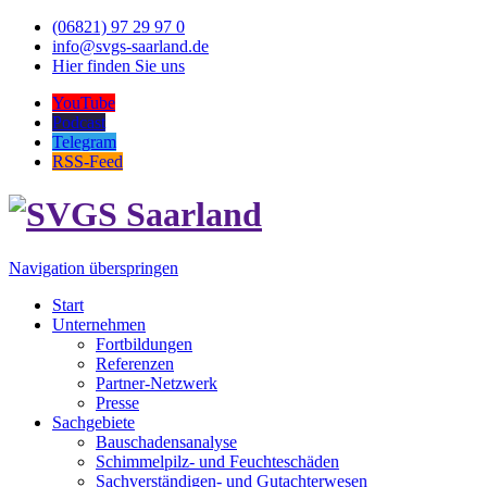
(06821) 97 29 97 0
info@svgs-saarland.de
Hier finden Sie uns
YouTube
Podcast
Telegram
RSS-Feed
Navigation überspringen
Start
Unternehmen
Fortbildungen
Referenzen
Partner-Netzwerk
Presse
Sachgebiete
Bauschadensanalyse
Schimmelpilz- und Feuchteschäden
Sachverständigen- und Gutachterwesen