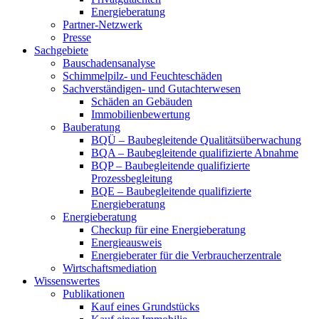
Energieberatung
Partner-Netzwerk
Presse
Sachgebiete
Bauschadensanalyse
Schimmelpilz- und Feuchteschäden
Sachverständigen- und Gutachterwesen
Schäden an Gebäuden
Immobilienbewertung
Bauberatung
BQÜ – Baubegleitende Qualitätsüberwachung
BQA – Baubegleitende qualifizierte Abnahme
BQP – Baubegleitende qualifizierte
Prozessbegleitung
BQE – Baubegleitende qualifizierte
Energieberatung
Energieberatung
Checkup für eine Energieberatung
Energieausweis
Energieberater für die Verbraucherzentrale
Wirtschaftsmediation
Wissenswertes
Publikationen
Kauf eines Grundstücks