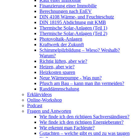
Kauf einer Immobilie
Finanzierung einer Immobilie
Berechnungen nach EnEV
DIN 4108 Wärme- und Feuchteschutz
DIN 18195 Abdichtung mit KMB
Thermische Solar-Anlagen (Teil 1)
Thermische Solar-Anlagen (Teil 2)
Photovoltaik-Anlagen
Kraftwerk der Zukunft
Schimmelpilzbildung – Wieso? Weshalb?
Warum?
Richtig lüften, aber wie?
Heizen, aber wie?
Heizkosten sparen
Neue Wärmepumpe - Was nun?
Pfusch am Bau – kann man ihn vermeiden?
Randdämmschalung
Erklärvideos
Online-Workshop
Podcast
Fragen und Antworten
Wie finde ich den richtigen Sachverständigen?
Wie finde ich den richtigen Energieberater?
Wie erkennt man Fachleute?
Gutachten – welche gibt es und zu was taugen